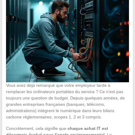
Vous avez déjà remarqué que votre employeur tarde à
remplacer les ordinateurs portables du service ? Ce n’est pas
toujours une question de budget. Depuis quelques années, de
grandes entreprises françaises (banques, télécoms,
administrations) intègrent le numérique dans leurs bilans
carbone réglementaires, scopes 1, 2 et 3 compris.
Concrètement, cela signifie que
chaque achat IT est
désormais évalué sous l’angle environnemental
. Le