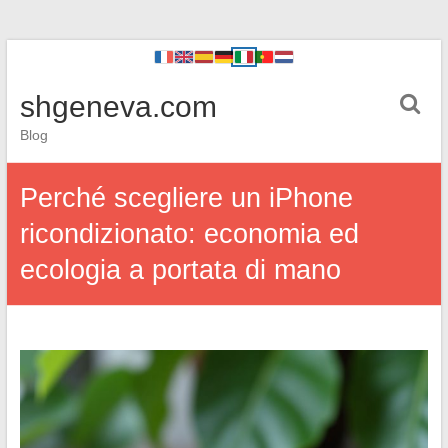
shgeneva.com
Blog
Perché scegliere un iPhone
ricondizionato: economia ed
ecologia a portata di mano